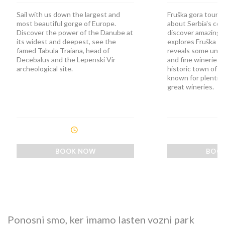
Sail with us down the largest and
Fruška gora tour wi
most beautiful gorge of Europe.
about Serbia's col
Discover the power of the Danube at
discover amazing w
its widest and deepest, see the
explores Fruška g
famed Tabula Traiana, head of
reveals some uniq
Decebalus and the Lepenski Vir
and fine wineries,
archeological site.
historic town of S
known for plentifu
great wineries.
BOOK NOW
BOO
Ponosni smo, ker imamo lasten vozni park